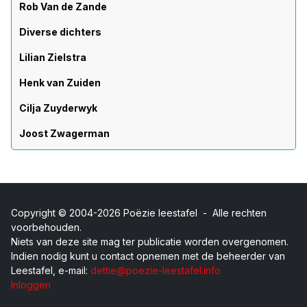
Rob Van de Zande
Diverse dichters
Lilian Zielstra
Henk van Zuiden
Cilja Zuyderwyk
Joost Zwagerman
Copyright © 2004-2026 Poëzie leestafel - Alle rechten
voorbehouden.
Niets van deze site mag ter publicatie worden overgenomen.
Indien nodig kunt u contact opnemen met de beheerder van
Leestafel, e-mail:
dettie@poezie-leestafel.info
Inloggen