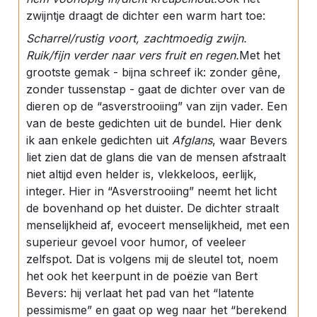
zwijntje draagt de dichter een warm hart toe:
Scharrel/rustig voort, zachtmoedig zwijn.
Ruik/fijn verder naar vers fruit en regen.
Met het
grootste gemak - bijna schreef ik: zonder gêne,
zonder tussenstap - gaat de dichter over van de
dieren op de “asverstrooiing” van zijn vader. Een
van de beste gedichten uit de bundel. Hier denk
ik aan enkele gedichten uit
Afglans
, waar Bevers
liet zien dat de glans die van de mensen afstraalt
niet altijd even helder is, vlekkeloos, eerlijk,
integer. Hier in “Asverstrooiing” neemt het licht
de bovenhand op het duister. De dichter straalt
menselijkheid af, evoceert menselijkheid, met een
superieur gevoel voor humor, of veeleer
zelfspot. Dat is volgens mij de sleutel tot, noem
het ook het keerpunt in de poëzie van Bert
Bevers: hij verlaat het pad van het “latente
pessimisme” en gaat op weg naar het “berekend