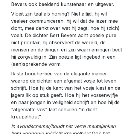
Bevers ook beeldend kunstenaar en uitgever.
Vloeit zijn taal als honing? Niet altijd, hij wil
veeleer communiceren, hij wil dat de lezer mee
dicht, mee denkt over wat hij zegt, hoe hij (zich)
voelt. De dichter Bert Bevers acht poésie pure
niet prioritair, hij observeert de wereld, de
mensen en de dingen en zijn waarnemingen bedt
hij zorgvuldig in. Zijn poëzie ligt ingebed in een
(aan)sprekende vorm.
Ik sta bouche-bée van de elegante manier
waarop de dichter een afgemat vosje tot leven
schrijft. Hoe hij de kant van het vosje kiest en de
jagers lik op stuk geeft. Hoe hij het vossenwijfje
en haar jongen in veiligheid schrijft en hoe hij de
“afgematte vos” laat schuilen “in dicht
kreupelhout”.
In avondschemer/houdt het verre meutejanken
hem voorlopig in/dicht kreupelhout.
Ook het