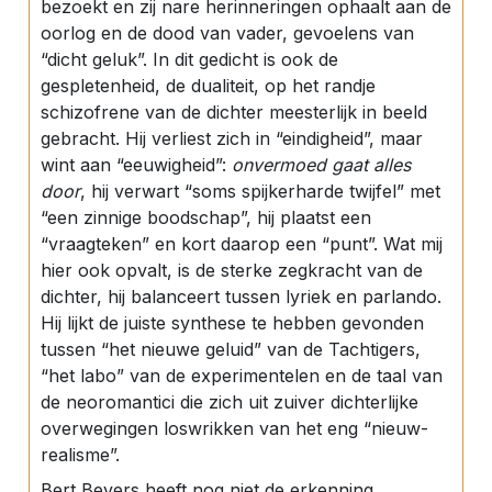
bezoekt en zij nare herinneringen ophaalt aan de
oorlog en de dood van vader, gevoelens van
“dicht geluk”. In dit gedicht is ook de
gespletenheid, de dualiteit, op het randje
schizofrene van de dichter meesterlijk in beeld
gebracht. Hij verliest zich in “eindigheid”, maar
wint aan “eeuwigheid”:
onvermoed gaat alles
door
, hij verwart “soms spijkerharde twijfel” met
“een zinnige boodschap”, hij plaatst een
“vraagteken” en kort daarop een “punt”. Wat mij
hier ook opvalt, is de sterke zegkracht van de
dichter, hij balanceert tussen lyriek en parlando.
Hij lijkt de juiste synthese te hebben gevonden
tussen “het nieuwe geluid” van de Tachtigers,
“het labo” van de experimentelen en de taal van
de neoromantici die zich uit zuiver dichterlijke
overwegingen loswrikken van het eng “nieuw-
realisme”.
Bert Bevers heeft nog niet de erkenning