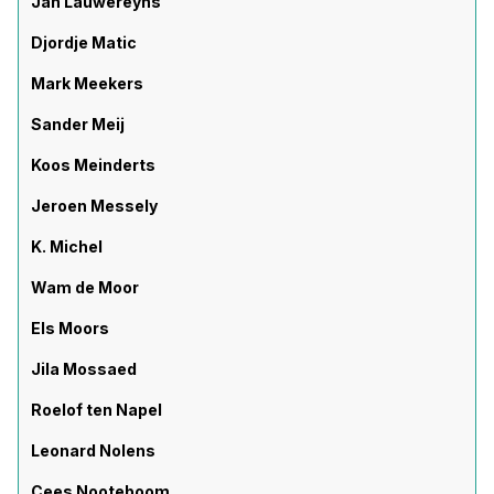
Jan Lauwereyns
Djordje Matic
Mark Meekers
Sander Meij
Koos Meinderts
Jeroen Messely
K. Michel
Wam de Moor
Els Moors
Jila Mossaed
Roelof ten Napel
Leonard Nolens
Cees Nooteboom