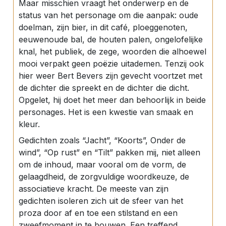
Maar misschien vraagt het onderwerp en de
status van het personage om die aanpak: oude
doelman, zijn bier, in dit café, ploeggenoten,
eeuwenoude bal, de houten palen, ongelofelijke
knal, het publiek, de zege, woorden die alhoewel
mooi verpakt geen poëzie uitademen. Tenzij ook
hier weer Bert Bevers zijn gevecht voortzet met
de dichter die spreekt en de dichter die dicht.
Opgelet, hij doet het meer dan behoorlijk in beide
personages. Het is een kwestie van smaak en
kleur.
Gedichten zoals “Jacht”, “Koorts”, Onder de
wind”, “Op rust” en “Tilt” pakken mij, niet alleen
om de inhoud, maar vooral om de vorm, de
gelaagdheid, de zorgvuldige woordkeuze, de
associatieve kracht. De meeste van zijn
gedichten isoleren zich uit de sfeer van het
proza door af en toe een stilstand en een
zweefmoment in te bouwen. Een treffend