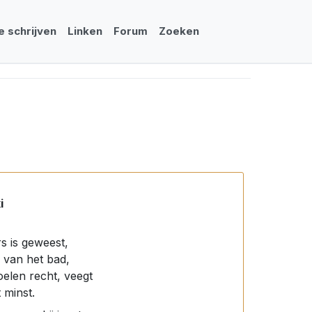
e schrijven
Linken
Forum
Zoeken
i
rs is geweest,
r van het bad,
oelen recht, veegt
 minst.