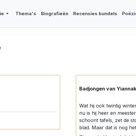
ie
Thema's
Biografieën
Recensies bundels
Poëzi
e
Badjongen van Yiannak
Wat hij ook twintig winte
nu is hij heer en meeste
schoont tafels, zet de st
blad. Maar dat is nog het