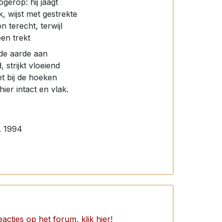
ogerop: hij jaagt
, wijst met gestrekte
 terecht, terwijl
heen trekt
 de aarde aan
, strijkt vloeiend
et bij de hoeken
hier intact en vlak.
. 1994
acties op het forum, klik hier!